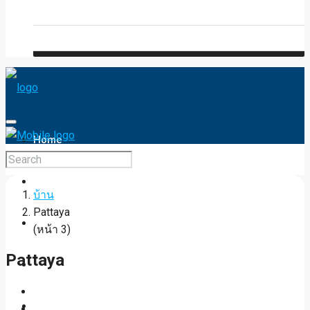
Blog
FAQ
Home
Services
บ้าน
Pattaya
Map Search
(หน้า 3)
Pattaya
Lists
Property Type