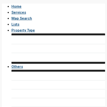
Home
Services
Map Search
Lists
Property Type
House / Villa
Condo / Apartment
Property Layout v4
Others
Contact Us
Inquiry Form
Agents
Agent Profile