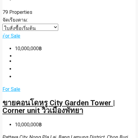
79 Properties
House / Villa
จัดเรียงตาม:
Condo / Apartment
For Sale
Property Layout v4
10,000,000฿
Others
Contact Us
Inquiry Form
For Sale
Agents
ขายคอนโดหรู City Garden Tower |
Agent Profile
Corner unit วิวเมืองพัทยา
Blog
10,000,000฿
FAQ
Pattaya City, Nong Pla Lai, Bang Lamung District, Chon Buri