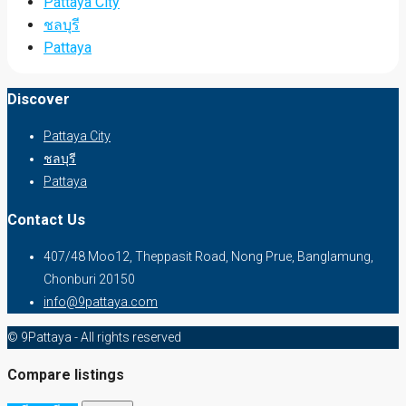
Pattaya City
ชลบุรี
Pattaya
Discover
Pattaya City
ชลบุรี
Pattaya
Contact Us
407/48 Moo12, Theppasit Road, Nong Prue, Banglamung,
Chonburi 20150
info@9pattaya.com
© 9Pattaya - All rights reserved
Compare listings