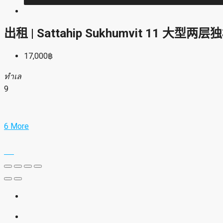
出租 | Sattahip Sukhumvit 11 大型两
17,000฿
ทำเล
9
6 More