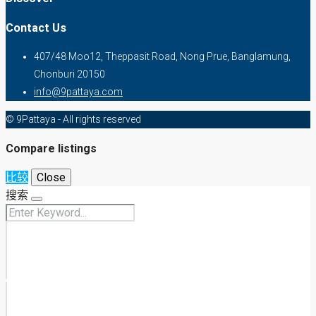
Contact Us
407/48 Moo12, Theppasit Road, Nong Prue, Banglamung,
Chonburi 20150
info@9pattaya.com
© 9Pattaya - All rights reserved
Compare listings
比较
Close
搜索