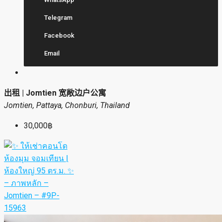
Telegram
Facebook
Email
出租 | Jomtien 宽敞边户公寓
Jomtien, Pattaya, Chonburi, Thailand
30,000฿