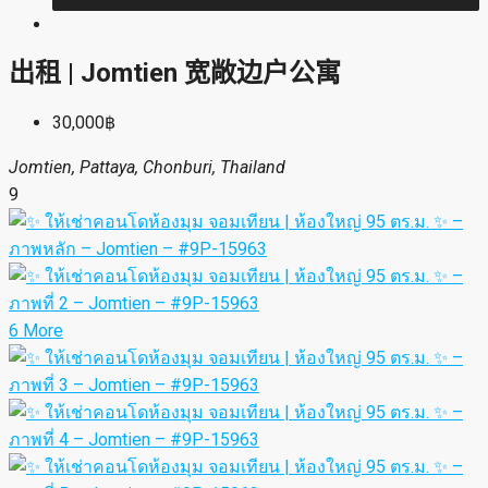
出租 | Jomtien 宽敞边户公寓
30,000฿
Jomtien, Pattaya, Chonburi, Thailand
9
6 More