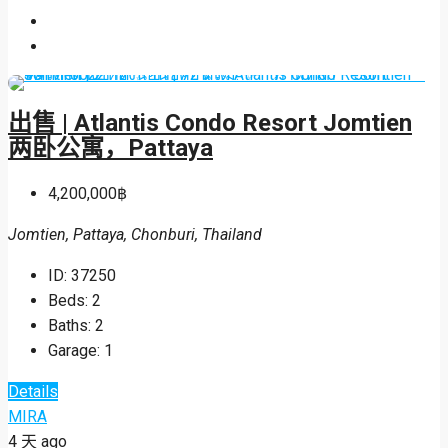
出售 | Atlantis Condo Resort Jomtien
两卧公寓，Pattaya
4,200,000฿
Jomtien, Pattaya, Chonburi, Thailand
ID:
37250
Beds:
2
Baths:
2
Garage:
1
Details
MIRA
4 天 ago