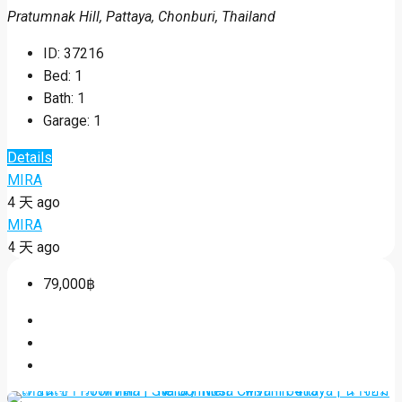
Pratumnak Hill, Pattaya, Chonburi, Thailand
ID:
37216
Bed:
1
Bath:
1
Garage:
1
Details
MIRA
4 天 ago
MIRA
4 天 ago
79,000฿