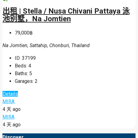
出租 | Stella / Nusa Chivani Pattaya 泳
池别墅，Na Jomtien
79,000฿
Na Jomtien, Sattahip, Chonburi, Thailand
ID:
37199
Beds:
4
Baths:
5
Garages:
2
Details
MIRA
4 天 ago
MIRA
4 天 ago
Discover