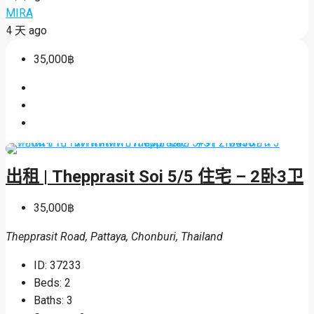
MIRA
4 天 ago
35,000฿
出租 | Thepprasit Soi 5/5 住宅 – 2卧3卫
35,000฿
Thepprasit Road, Pattaya, Chonburi, Thailand
ID:
37233
Beds:
2
Baths:
3