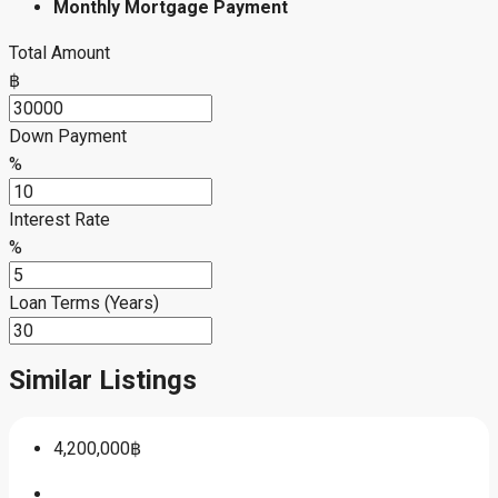
Monthly Mortgage Payment
Total Amount
฿
Down Payment
%
Interest Rate
%
Loan Terms (Years)
Similar Listings
4,200,000฿