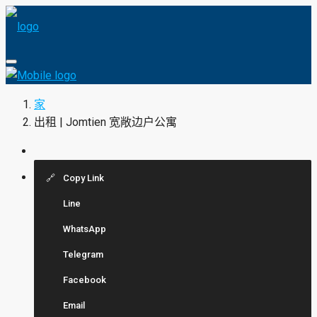
家
出租 | Jomtien 宽敞边户公寓
Copy Link
Line
WhatsApp
Telegram
Facebook
Email