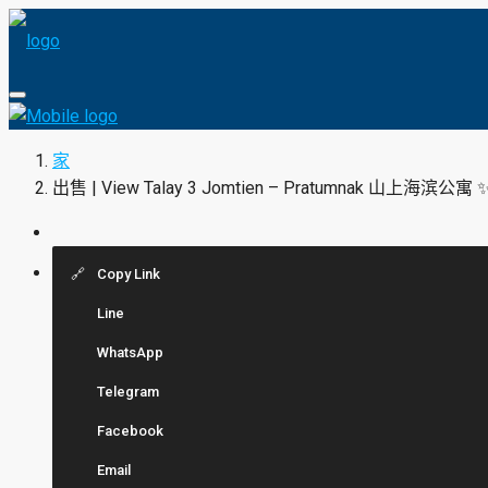
家
出售 | View Talay 3 Jomtien – Pratumnak 山上海滨公寓 
Copy Link
Line
WhatsApp
Telegram
Facebook
Email