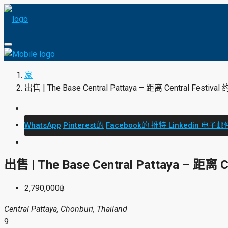
家
出售 | The Base Central Pattaya – 距离 Central Festival
WhatsApp
Pinterest的
Facebook的
推特
Linkedin
电子邮
出售 | The Base Central Pattaya – 距离 C
2,790,000฿
Central Pattaya, Chonburi, Thailand
9