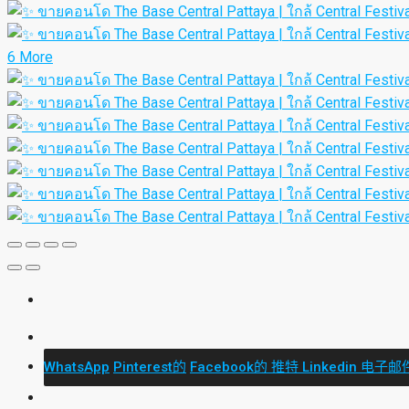
6 More
WhatsApp
Pinterest的
Facebook的
推特
Linkedin
电子邮