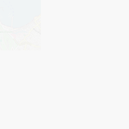
56
sq.m²