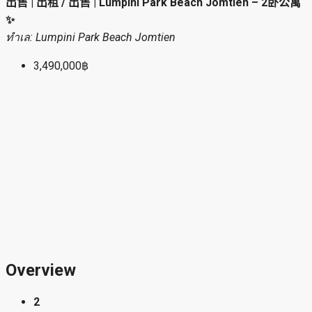
Copy Link
Line
WhatsApp
Telegram
Facebook
Email
出售 | 出租 / 出售 | Lumpini Park Beach Jomtien – 2卧公寓
✨
ทำเล: Lumpini Park Beach Jomtien
3,490,000฿