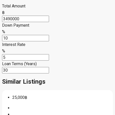
Down Payment
349,000.00฿
Loan Amount
3,141,000.00฿
Monthly Mortgage Payment
16,861.57฿
Total Amount
฿
Down Payment