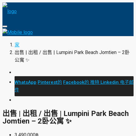
家
出售 | 出租 / 出售 | Lumpini Park Beach Jomtien – 2卧
公寓 ✨
Copy Link
Line
WhatsApp
Telegram
Facebook