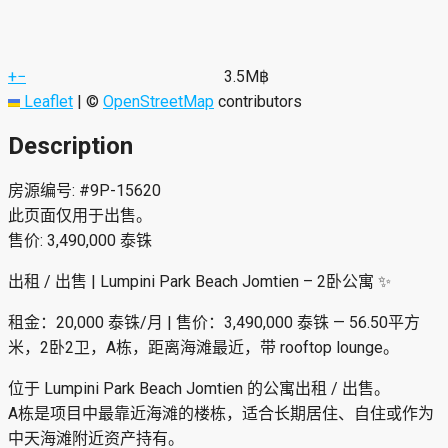
+
−
3.5M฿
Leaflet
|
©
OpenStreetMap
contributors