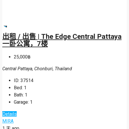
7,490,000฿
Siam Country Club Road, Nong Prue, Bang Lamung, Chonburi,
Thailand
ID:
37500
Beds:
3
Baths:
2
Garages:
2
Details
MIRA
1 天 ago
MIRA
1 天 ago
1฿