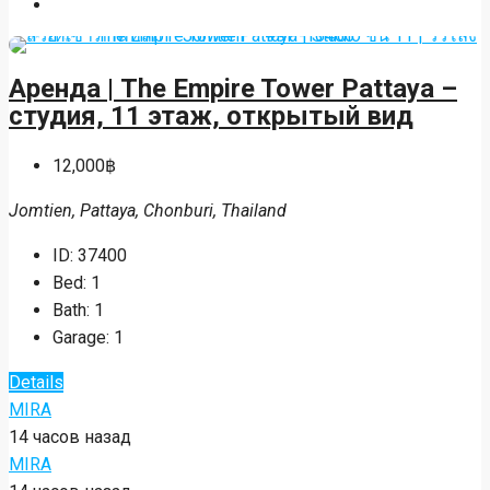
Аренда | The Empire Tower Pattaya –
студия, 11 этаж, открытый вид
12,000฿
Jomtien, Pattaya, Chonburi, Thailand
ID:
37400
Bed:
1
Bath:
1
Garage:
1
Details
MIRA
14 часов назад
MIRA