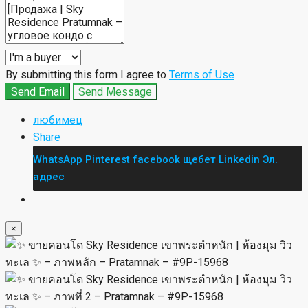
By submitting this form I agree to
Terms of Use
Send Email
Send Message
любимец
Share
WhatsApp
Pinterest
facebook
щебет
Linkedin
Эл.
адрес
×