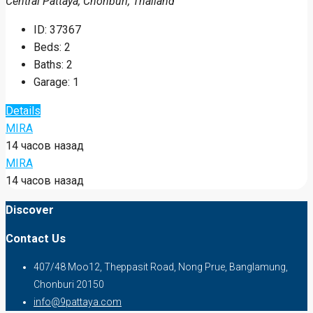
Central Pattaya, Chonburi, Thailand
ID:
37367
Beds:
2
Baths:
2
Garage:
1
Details
MIRA
14 часов назад
MIRA
14 часов назад
Discover
Contact Us
407/48 Moo12, Theppasit Road, Nong Prue, Banglamung,
Chonburi 20150
info@9pattaya.com