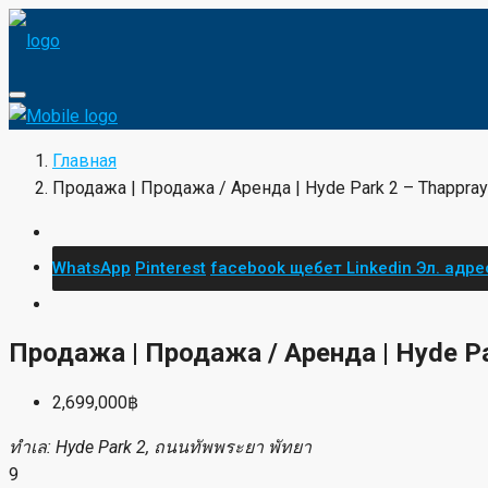
Главная
Продажа | Продажа / Аренда | Hyde Park 2 – Thappray
WhatsApp
Pinterest
facebook
щебет
Linkedin
Эл. адре
Продажа | Продажа / Аренда | Hyde Pa
2,699,000฿
ทำเล: Hyde Park 2, ถนนทัพพระยา พัทยา
9