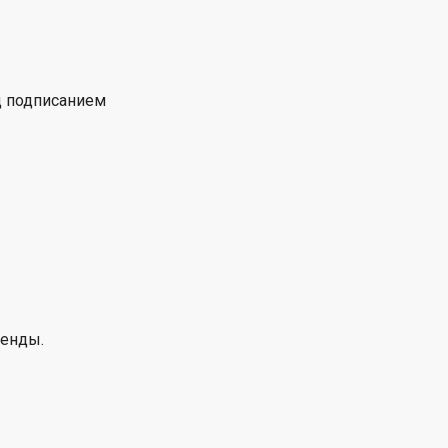
д подписанием
ренды.