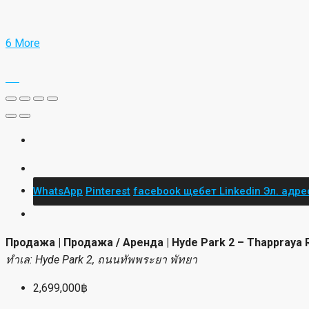
6 More
WhatsApp
Pinterest
facebook
щебет
Linkedin
Эл. адре
Продажа | Продажа / Аренда | Hyde Park 2 – Thappraya 
ทำเล: Hyde Park 2, ถนนทัพพระยา พัทยา
2,699,000฿