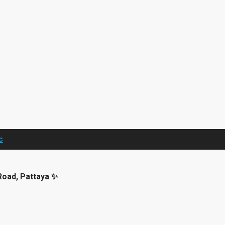
с
Road, Pattaya ✨