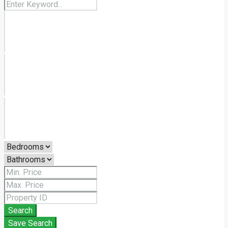
Search
Save Search