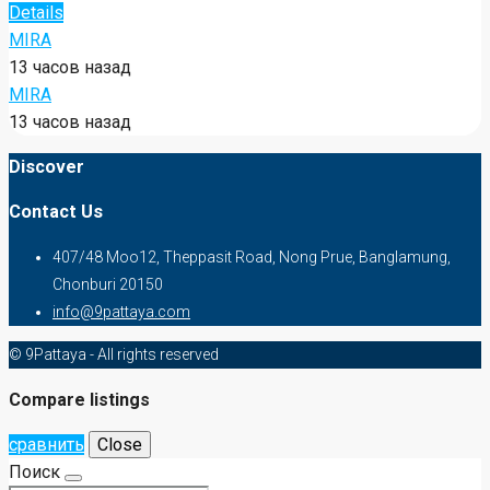
Details
MIRA
13 часов назад
MIRA
13 часов назад
Discover
Contact Us
407/48 Moo12, Theppasit Road, Nong Prue, Banglamung,
Chonburi 20150
info@9pattaya.com
© 9Pattaya - All rights reserved
Compare listings
сравнить
Close
Поиск