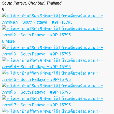
Аренда | Sirisa 9, Южная Паттайя –
дом с садом
30,000฿
South Pattaya, Chonburi, Thailand
9
6 More