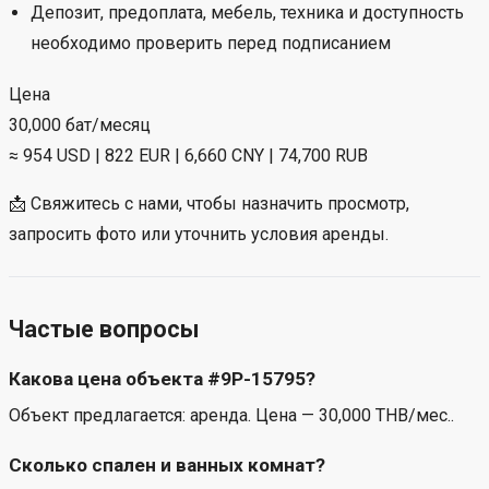
Sukhumvit Road
Thepprasit Road
South Pattaya
Jomtien Beach
Walking Street Pattaya
Central Pattaya
Рестораны, кафе, рынки и магазины
Условия аренды
Аренда:
30,000 бат/месяц
Контракт 1 год
Депозит, предоплата, мебель, техника и доступность
необходимо проверить перед подписанием
Цена
30,000 бат/месяц