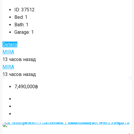
25,000฿
Аренда / Продажа | The Edge Central
Pattaya – 1 спальня, 7 этаж
25,000฿
Central Pattaya, Chonburi, Thailand
ID:
37512
Bed:
1
Bath:
1
Garage:
1