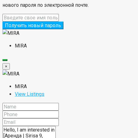
Save Search
Авторизоваться
×
Запомни меня
Забыли пароль?
Авторизоваться
User registration is disabled for demo purpose.
Сброс пароля
×
Пожалуйста, введите ваше имя пользователя или адрес
электронной почты. Вы получите ссылку для создания
нового пароля по электронной почте.
Получить новый пароль