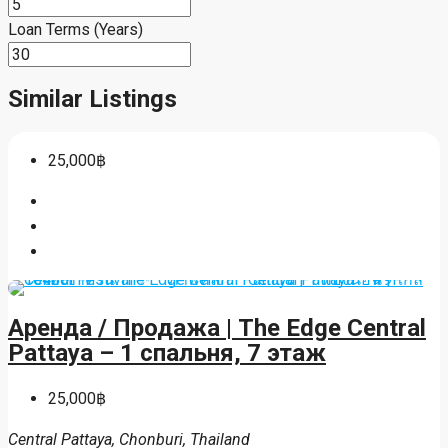
Down Payment
Loan Amount
Monthly Mortgage Payment
Total Amount
฿
Down Payment
%
Interest Rate
%
Loan Terms (Years)
Similar Listings