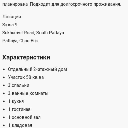
2, площадь 232 м², участок 58 кв. ва (232 м²). Код
объекта #9P-15795.
Описание объекта
Аренда: 30,000 бат/месяц — отдельный 2-
этажный дом на участке 58 кв.ва, 3 спальни, 3
ванные комнаты, сад и зелёная зона, тихий жилой
проект рядом с Outlet Mall и Tesco Lotus.
Дом в аренду в Sirisa 9, рядом с Sukhumvit Road, South
Pattaya. Спокойная атмосфера, сад и удобная семейная
планировка. Подходит для долгосрочного проживания.
Локация
Sirisa 9
Sukhumvit Road, South Pattaya