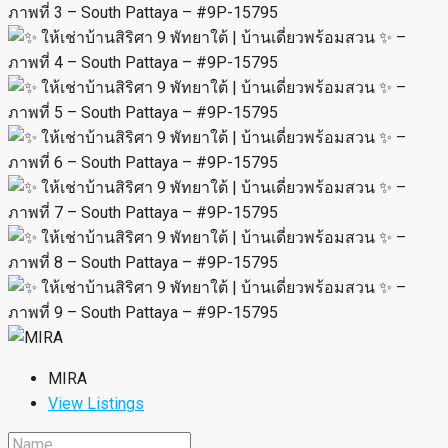
любимец
Share
Copy Link
Line
WhatsApp
Telegram
Facebook
Email
×