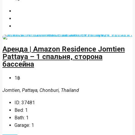
Siam Country Club Road, Nong Prue, Bang Lamung, Chonburi,
Thailand
ID:
37498
Beds:
3
Baths:
2
Garages:
2
Details
MIRA
13 часов назад
MIRA
13 часов назад
1฿