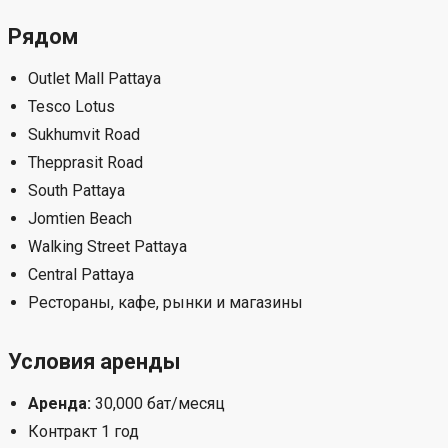
Преимущества
Дом с садом
Зелёная зона для отдыха
Спокойная атмосфера
Участок 58 кв.ва
3 спальни и 3 ванные комнаты
Кухня, гостиная, холл, кладовая и laundry area
Удобная локация South Pattaya
Рядом Outlet Mall и Tesco Lotus
Аренда 30,000 бат/месяц
Рядом
Outlet Mall Pattaya
Tesco Lotus