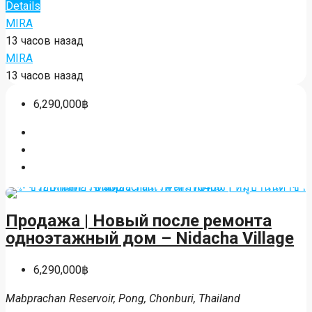
Аренда | Amazon Residence Jomtien
Pattaya – 1 спальня, сторона
бассейна
1฿
Jomtien, Pattaya, Chonburi, Thailand
ID:
37481
Bed:
1
Bath:
1
Garage:
1
Details
MIRA
13 часов назад
MIRA
13 часов назад