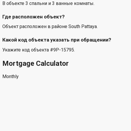
≈ 954 USD | 822 EUR | 6,660 CNY | 74,700 RUB
📩 Свяжитесь с нами, чтобы назначить просмотр,
запросить фото или уточнить условия аренды.
Частые вопросы
Какова цена объекта #9P-15795?
Объект предлагается: аренда. Цена — 30,000 THB/мес..
Сколько спален и ванных комнат?
В объекте 3 спальни и 3 ванные комнаты.
Где расположен объект?
Объект расположен в районе South Pattaya.