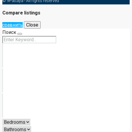
Details
MIRA
13 часов назад
MIRA
13 часов назад
Discover
Contact Us
407/48 Moo12, Theppasit Road, Nong Prue, Banglamung,
Chonburi 20150
info@9pattaya.com
© 9Pattaya - All rights reserved
Compare listings
сравнить
Close
Поиск