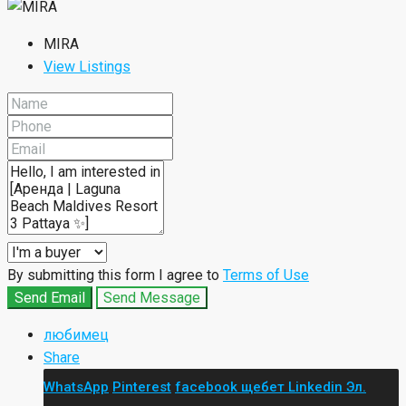
MIRA
View Listings
By submitting this form I agree to
Terms of Use
Send Email
Send Message
любимец
Share
WhatsApp
Pinterest
facebook
щебет
Linkedin
Эл.