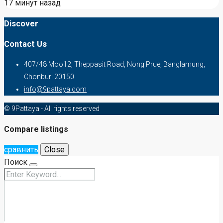
17 минут назад
Discover
Contact Us
407/48 Moo12, Theppasit Road, Nong Prue, Banglamung,
Chonburi 20150
info@9pattaya.com
© 9Pattaya - All rights reserved
Compare listings
сравнить
Close
Поиск