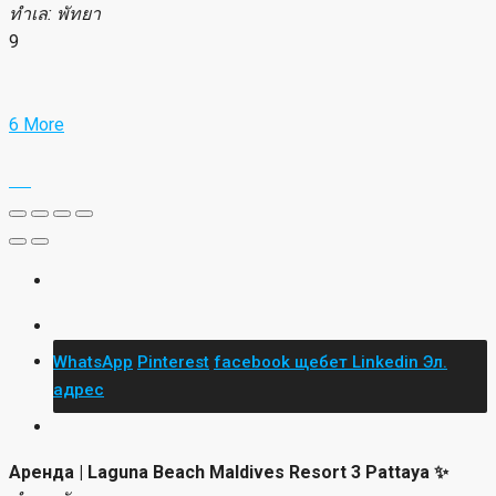
ทำเล: พัทยา
9
6 More
WhatsApp
Pinterest
facebook
щебет
Linkedin
Эл.
адрес
Аренда | Laguna Beach Maldives Resort 3 Pattaya ✨