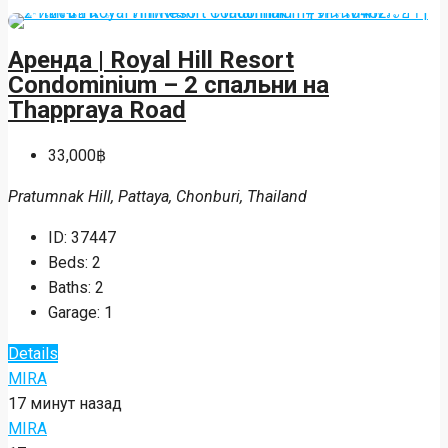
Аренда | Royal Hill Resort
Condominium – 2 спальни на
Thappraya Road
33,000฿
Pratumnak Hill, Pattaya, Chonburi, Thailand
ID:
37447
Beds:
2
Baths:
2
Garage:
1
Details
MIRA
17 минут назад
MIRA