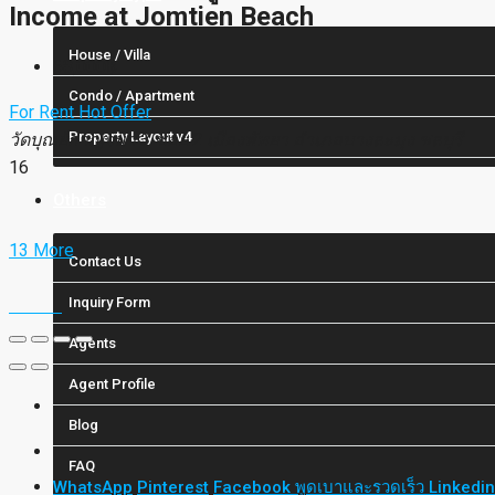
Income at Jomtien Beach
House / Villa
68,000฿
Condo / Apartment
For Rent
Hot Offer
Property Layout v4
วัดบุณย์กาญจนา 3 ซอย 2 เมืองพัทยา อำเภอบางละมุง ชลบุรี
16
Others
13 More
Contact Us
Inquiry Form
Agents
Agent Profile
Blog
FAQ
WhatsApp
Pinterest
Facebook
พูดเบาและรวดเร็ว
Linkedi