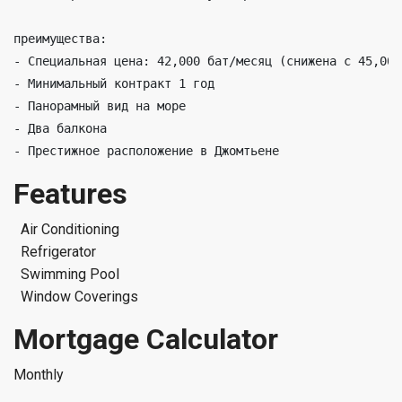
преимущества:

- Специальная цена: 42,000 бат/месяц (снижена с 45,000 
- Минимальный контракт 1 год

- Панорамный вид на море

- Два балкона

- Престижное расположение в Джомтьене
Features
Air Conditioning
Refrigerator
Swimming Pool
Window Coverings
Mortgage Calculator
Monthly