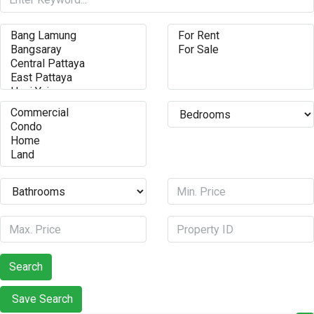
Search
Save Search