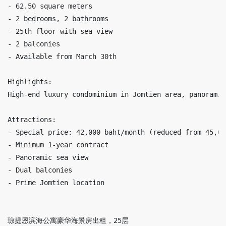
- 62.50 square meters

- 2 bedrooms, 2 bathrooms

- 25th floor with sea view

- 2 balconies

- Available from March 30th

Highlights:

High-end luxury condominium in Jomtien area, panoramic
Attractions:

- Special price: 42,000 baht/month (reduced from 45,000
- Minimum 1-year contract

- Panoramic sea view

- Dual balconies

- Prime Jomtien location

琼提恩滨海公寓豪华海景房出租，25层
