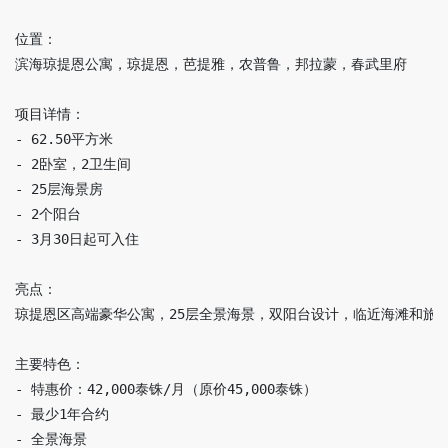
位置：

滨海琼提恩公寓，琼提恩，芭提雅，农普鲁，邦拉蒙，春武里府

项目详情：

- 62.50平方米

- 2卧室，2卫生间

- 25层海景房

- 2个阳台

- 3月30日起可入住

亮点：

琼提恩区高端豪华公寓，25层全景海景，双阳台设计，临近海滩和旅游
主要特色：

- 特惠价：42,000泰铢/月（原价45,000泰铢）

- 最少1年合约

- 全景海景
