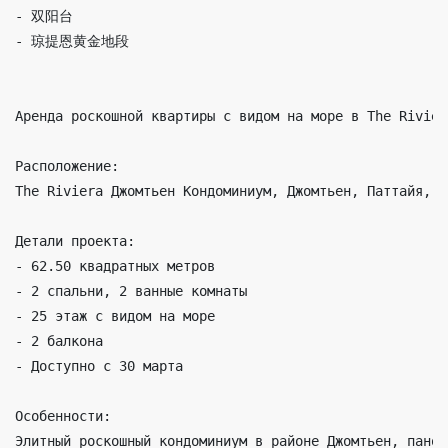
- 双阳台

- 琼提恩黄金地段

Аренда роскошной квартиры с видом на море в The Rivier
Расположение:

The Riviera Джомтьен Кондоминиум, Джомтьен, Паттайя, Н
Детали проекта:

- 62.50 квадратных метров

- 2 спальни, 2 ванные комнаты

- 25 этаж с видом на море

- 2 балкона

- Доступно с 30 марта

Особенности:

Элитный роскошный кондоминиум в районе Джомтьен, панор