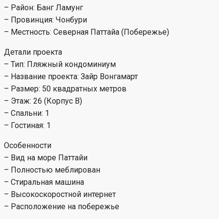
– Район: Банг Ламунг
– Провинция: Чонбури
– Местность: Северная Паттайа (Побережье)
Детали проекта
– Тип: Пляжный кондоминиум
– Название проекта: Зайр Вонгамарт
– Размер: 50 квадратных метров
– Этаж: 26 (Корпус B)
– Спальни: 1
– Гостиная: 1
Особенности
– Вид на море Паттайи
– Полностью меблирован
– Стиральная машина
– Высокоскоростной интернет
– Расположение на побережье