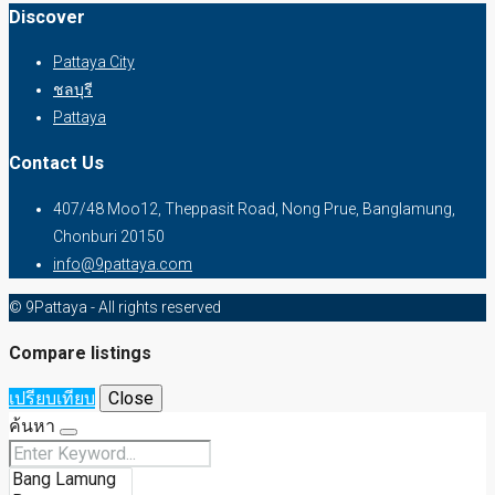
Discover
Pattaya City
ชลบุรี
Pattaya
Contact Us
407/48 Moo12, Theppasit Road, Nong Prue, Banglamung,
Chonburi 20150
info@9pattaya.com
© 9Pattaya - All rights reserved
Compare listings
เปรียบเทียบ
Close
ค้นหา