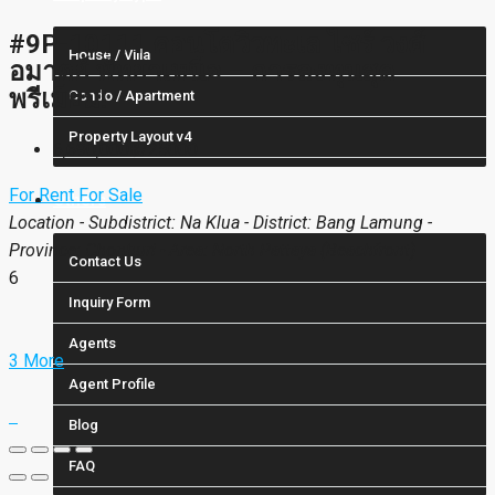
#9P-10111 คอนโดวิวทะเล ไซร์ วงศ์
House / Villa
อมาตย์ พัทยาเหนือ – การลงทุนสุด
พรีเมียม!
Condo / Apartment
Property Layout v4
6,690,000฿/25000
For Rent
For Sale
Others
Location - Subdistrict: Na Klua - District: Bang Lamung -
Province: Chonburi - Area: North Pattaya (Beachfront)
Contact Us
6
Inquiry Form
Agents
3 More
Agent Profile
Blog
FAQ