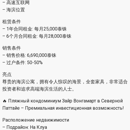
– 高速互联网
– 海滨位置
租赁条件
– 1年合同租金: 每月25,000泰铢
– 6个月合同租金: 每月28,000泰铢
销售条件
– 销售价格: 6,690,000泰铢
– 过户条件: 50-50%
亮点
尊贵的海滨公寓，拥有令人惊叹的海景，全套家具，非常适合
投资者和追求高端海滨生活的人士。
🔥 Пляжный кондоминиум Зайр Вонгамарт в Северной
Паттайе – Премиальная инвестиционная возможность!
Расположение недвижимости
– Подрайон: На Клуа