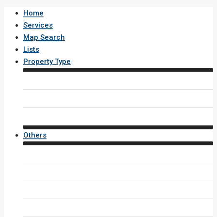
Home
Services
Map Search
Lists
Property Type
House / Villa
Condo / Apartment
Property Layout v4
Others
Contact Us
Inquiry Form
Agents
Agent Profile