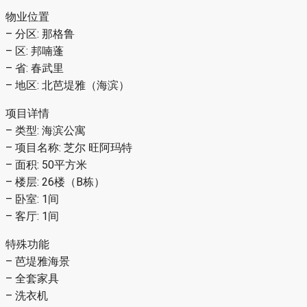
物业位置
– 分区: 那格鲁
– 区: 邦喃蓬
– 省: 春武里
– 地区: 北芭堤雅（海滨）
项目详情
– 类型: 海滨公寓
– 项目名称: 芝尔 旺阿玛特
– 面积: 50平方米
– 楼层: 26楼（B栋）
– 卧室: 1间
– 客厅: 1间
特殊功能
– 芭堤雅海景
– 全套家具
– 洗衣机