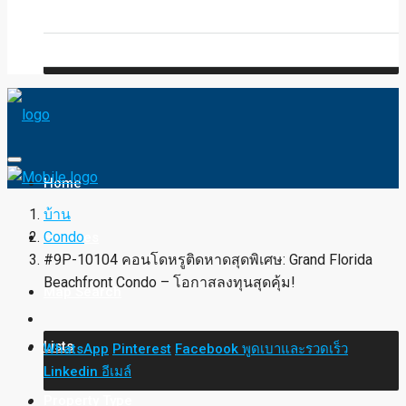
Blog
FAQ
Home
บ้าน
Condo
Services
#9P-10104 คอนโดหรูติดหาดสุดพิเศษ: Grand Florida
Beachfront Condo – โอกาสลงทุนสุดคุ้ม!
Map Search
Lists
WhatsApp
Pinterest
Facebook
พูดเบาและรวดเร็ว
Linkedin
อีเมล์
Property Type