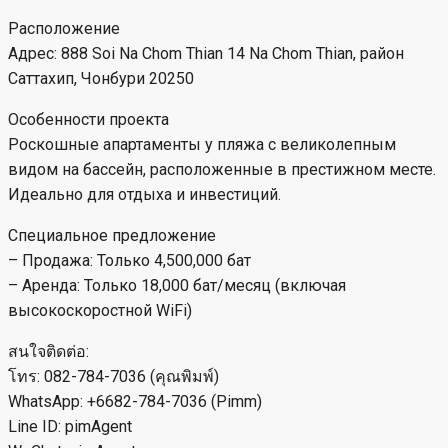
Расположение
Адрес: 888 Soi Na Chom Thian 14 Na Chom Thian, район
Саттахип, Чонбури 20250
Особенности проекта
Роскошные апартаменты у пляжа с великолепным
видом на бассейн, расположенные в престижном месте.
Идеально для отдыха и инвестиций.
Специальное предложение
– Продажа: Только 4,500,000 бат
– Аренда: Только 18,000 бат/месяц (включая
высокоскоростной WiFi)
สนใจติดต่อ:
โทร: 082-784-7036 (คุณพิมพ์)
WhatsApp: +6682-784-7036 (Pimm)
Line ID: pimAgent