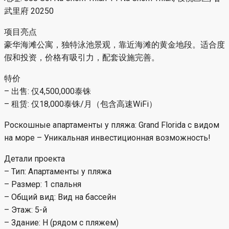
武里府 20250
项目亮点
豪华海滩公寓，独特泳池景观，靠近海滩的黄金地段。适合度
假和投资，价格有吸引力，配套设施完善。
特价
– 出售: 仅4,500,000泰铢
– 租赁: 仅18,000泰铢/月（包含高速WiFi）
Роскошные апартаменты у пляжа: Grand Florida с видом
на море – Уникальная инвестиционная возможность!
Детали проекта
– Тип: Апартаменты у пляжа
– Размер: 1 спальня
– Общий вид: Вид на бассейн
– Этаж: 5-й
– Здание: H (рядом с пляжем)