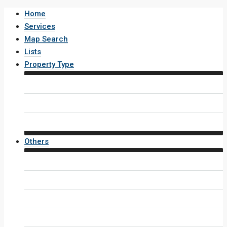
Home
Services
Map Search
Lists
Property Type
House / Villa
Condo / Apartment
Property Layout v4
Others
Contact Us
Inquiry Form
Agents
Agent Profile