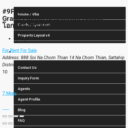
#9P-10104 คอนโดหรูติดหาดสุดพิเศษ:
House / Villa
Grand Florida Beachfront Condo –
โอกาสลงทุนสุดคุ้ม!
Condo / Apartment
Property Layout v4
4,500,000฿/18000
For Rent
For Sale
Others
Address: 888 Soi Na Chom Thian 14 Na Chom Thian, Sattahip
District, Chon Buri 20250
Contact Us
10
Inquiry Form
Agents
7 More
Agent Profile
Blog
FAQ