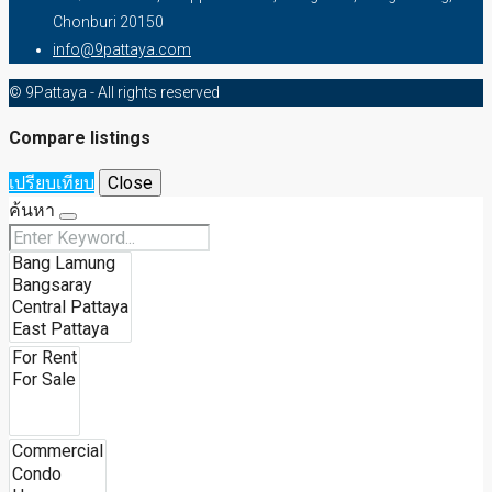
Chonburi 20150
info@9pattaya.com
© 9Pattaya - All rights reserved
Compare listings
เปรียบเทียบ
Close
ค้นหา