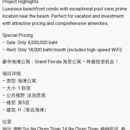
Project Highlights
Luxurious beachfront condo with exceptional pool view, prime
location near the beach. Perfect for vacation and investment
with attractive pricing and comprehensive amenities.
Special Pricing
– Sale: Only 4,500,000 baht
– Rent: Only 18,000 baht/month (includes high-speed WiFi)
豪华海滩公寓：Grand Florida 海景公寓 – 终极投资机会！
项目详情
– 类型: 海滩公寓
– 大小: 1 卧室
– 公共视野: 泳池景观
– 楼层: 第5层
– 建筑: H（靠近海滩）
位置
地址: 888 Soi Na Chom Thian 14 Na Chom Thian, 梭桃邑区, 春