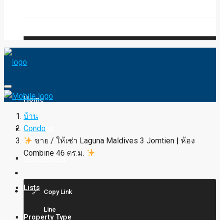
Blog
FAQ
Home
บ้าน
Condo
Services
ขาย / ให้เช่า Laguna Maldives 3 Jomtien | ห้อง
Combine 46 ตร.ม.
Map Search
Lists
Copy Link
Line
Property Type