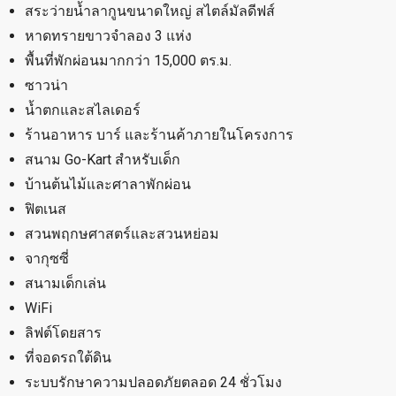
สระว่ายน้ำลากูนขนาดใหญ่ สไตล์มัลดีฟส์
หาดทรายขาวจำลอง 3 แห่ง
พื้นที่พักผ่อนมากกว่า 15,000 ตร.ม.
ซาวน่า
น้ำตกและสไลเดอร์
ร้านอาหาร บาร์ และร้านค้าภายในโครงการ
สนาม Go-Kart สำหรับเด็ก
บ้านต้นไม้และศาลาพักผ่อน
ฟิตเนส
สวนพฤกษศาสตร์และสวนหย่อม
จากุซซี่
สนามเด็กเล่น
WiFi
ลิฟต์โดยสาร
ที่จอดรถใต้ดิน
ระบบรักษาความปลอดภัยตลอด 24 ชั่วโมง