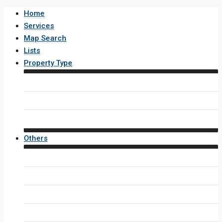
Home
Services
Map Search
Lists
Property Type
House / Villa
Condo / Apartment
Property Layout v4
Others
Contact Us
Inquiry Form
Agents
Agent Profile