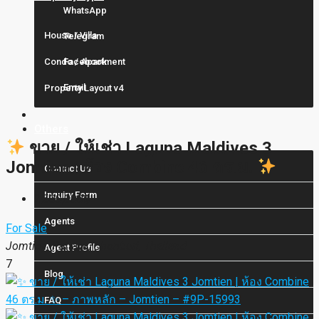
WhatsApp
House / Villa
Telegram
Condo / Apartment
Facebook
Email
Property Layout v4
Others
ขาย / ให้เช่า Laguna Maldives 3
Jomtien | ห้อง Combine 46 ตร.ม.
Contact Us
Inquiry Form
2,500,000฿
Agents
For Sale
Jomtien, Pattaya, Chonburi, Thailand
Agent Profile
7
Blog
FAQ