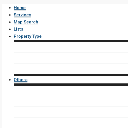
Home
Services
Map Search
Lists
Property Type
House / Villa
Condo / Apartment
Property Layout v4
Others
Contact Us
Inquiry Form
Agents
Agent Profile