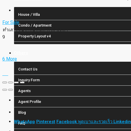
5,590,000฿
House / Villa
For Sale
Condo / Apartment
ทำเล: โซนใกล้มอเตอร์เวย์ พัทยา
Property Layout v4
9
Others
6 More
Contact Us
Inquiry Form
Agents
Agent Profile
Blog
WhatsApp
Pinterest
Facebook
พูดเบาและรวดเร็ว
Linkedi
FAQ