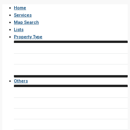
Home
Services
Map Search
Lists
Property Type
House / Villa
Condo / Apartment
Property Layout v4
Others
Contact Us
Inquiry Form
Agents
Agent Profile