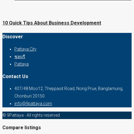
10 Quick Tips About Business Development
Discover
Pattaya City
ชลบุรี
Pattaya
Contact Us
407/48 Moo12, Theppasit Road, Nong Prue, Banglamung,
Chonburi 20150
info@9pattaya.com
© 9Pattaya - All rights reserved
Compare listings