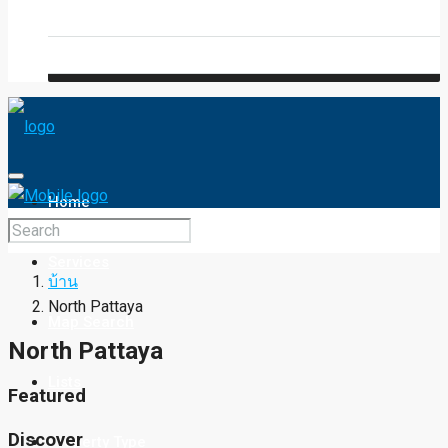
Blog
FAQ
Home
Services
บ้าน
North Pattaya
Map Search
North Pattaya
Lists
Featured
Discover
Property Type