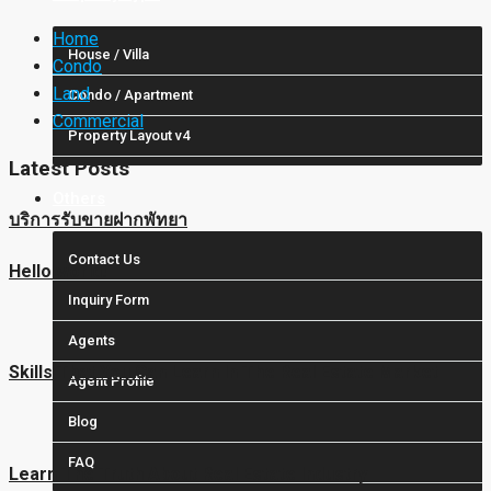
Home
House / Villa
Condo
Land
Condo / Apartment
Commercial
Property Layout v4
Latest Posts
Others
บริการรับขายฝากพัทยา
Contact Us
Hello world!
Inquiry Form
Agents
Skills That You Can Learn In The Real Estate Market
Agent Profile
Blog
FAQ
Learn The Truth About Real Estate Industry