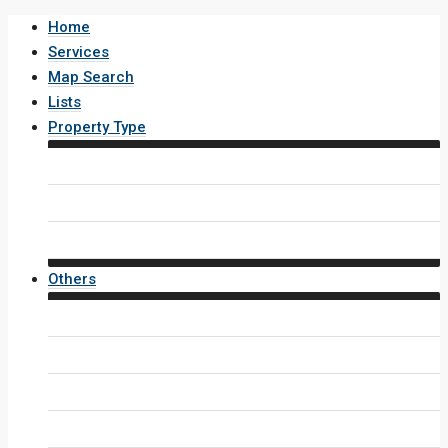
Home
Services
Map Search
Lists
Property Type
House / Villa
Condo / Apartment
Property Layout v4
Others
Contact Us
Inquiry Form
Agents
Agent Profile