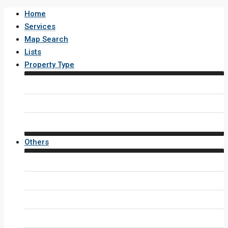
Home
Services
Map Search
Lists
Property Type
House / Villa
Condo / Apartment
Property Layout v4
Others
Contact Us
Inquiry Form
Agents
Agent Profile