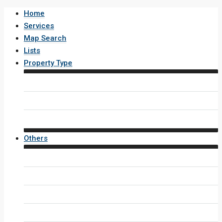
Home
Services
Map Search
Lists
Property Type
House / Villa
Condo / Apartment
Property Layout v4
Others
Contact Us
Inquiry Form
Agents
Agent Profile