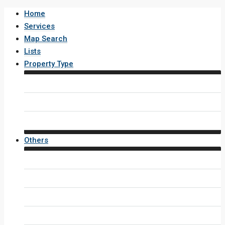
Home
Services
Map Search
Lists
Property Type
House / Villa
Condo / Apartment
Property Layout v4
Others
Contact Us
Inquiry Form
Agents
Agent Profile