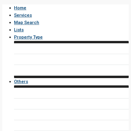
Home
Services
Map Search
Lists
Property Type
House / Villa
Condo / Apartment
Property Layout v4
Others
Contact Us
Inquiry Form
Agents
Agent Profile