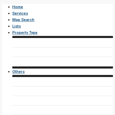
Home
Services
Map Search
Lists
Property Type
House / Villa
Condo / Apartment
Property Layout v4
Others
Contact Us
Inquiry Form
Agents
Agent Profile