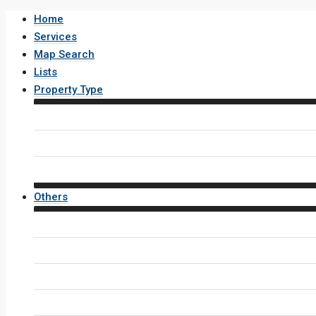
Home
Services
Map Search
Lists
Property Type
House / Villa
Condo / Apartment
Property Layout v4
Others
Contact Us
Inquiry Form
Agents
Agent Profile