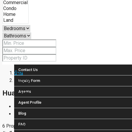
House / Villa
Condo / Apartment
Property Layout v4
Others
Contact Us
บ้าน
Huay yai
Inquiry Form
Huay yai
Agents
Agent Profile
Blog
FAQ
6 Properties