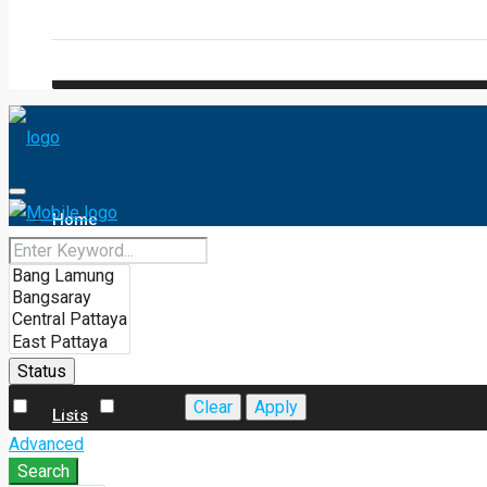
Blog
FAQ
Home
Services
Map Search
Status
Clear
Apply
For Rent
For Sale
Lists
Advanced
Search
Property Type