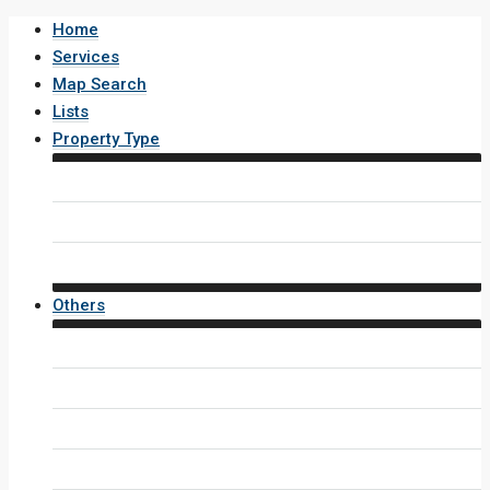
Home
Services
Map Search
Lists
Property Type
House / Villa
Condo / Apartment
Property Layout v4
Others
Contact Us
Inquiry Form
Agents
Agent Profile