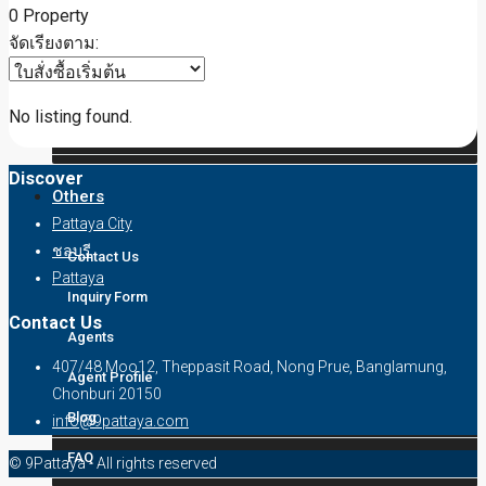
0 Property
จัดเรียงตาม:
House / Villa
Condo / Apartment
No listing found.
Property Layout v4
Discover
Others
Pattaya City
ชลบุรี
Contact Us
Pattaya
Inquiry Form
Contact Us
Agents
407/48 Moo12, Theppasit Road, Nong Prue, Banglamung,
Agent Profile
Chonburi 20150
Blog
info@9pattaya.com
FAQ
© 9Pattaya - All rights reserved